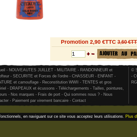
Promotion 2,90 €TTC
3,60 €T
eil
-
NOUVEAUTES JUILLET
-
MILITAIRE
-
RANDONNEUR et
© S
ofteur
-
SECURITE et Forces de l'ordre
-
CHASSEUR
-
ENFANT
-
-
C
NTURE et camouflage
-
Reconstitution WWII
-
TENTES et gros
RG
riel
-
DRAPEAUX et écussons
-
Téléchargements
-
Tailles, pointures,
eurs
-
Nos marques
-
Frais de port
-
Qui sommes nous ?
-
Nous
acter
-
Paiement par virement bancaire
-
Contact
fonctionnels, en naviguant sur ce site vous acceptez leurs utilisations.
Plus d