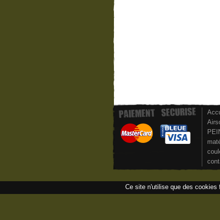
Accu
Airs
PEI
maté
coul
cont
Ce site n'utilise que des cookies 