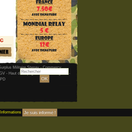
TC
urplus Militaire Stenay - Commercy
GV
-
Haut de la page
-
Mentions légales
-
PD
'informations