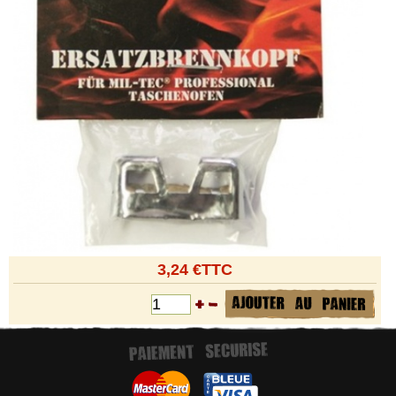
3,24 €TTC