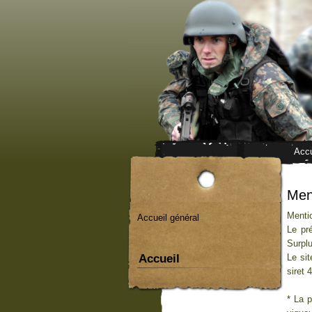
Accu
Men
Menti
Accueil général
Le pr
Surplu
Accueil
Le sit
siret
* La p