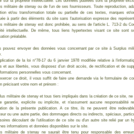
r sur la propriété intellectuelle. Les données publiées sont la propriété excl
s militaire de stenay ou de l'un de ses fournisseurs. Toute reproduction, ada
ction et/ou transformation totale ou partielle de ces textes, marques et/o
uée à partir des éléments du site sans l'autorisation expresse des représen
s militaire de stenay est donc prohibée, au sens de l'article L. 713-2 du Co
iété intellectuelle. De même, tous liens hypertextes visant ce site sont 
sation préalable.
s pouvez envoyer des données vous concernant par ce site à Surplus mili
.
lication de la loi n°78-17 du 6 janvier 1978 modifiée relative à l'informati
rs et aux libertés, vous disposez d’un droit accès, de rectification et de sup
nformations personnelles vous concernant.
xercer ce droit, il vous suffit de faire une demande via le formulaire de co
en précisant votre nom et prénom :
lus militaire de stenay et tous tiers impliqués dans la création de ce site, n
e garantie, explicite ou implicite, et n'assument aucune responsabilité re
isation de la présente publication. A ce titre, ils ne peuvent être redevab
ateur ou une autre partie, des dommages directs ou indirects, spéciaux, partic
oires découlant de l'utilisation de ce site ou d'un autre site relié par un hy
nes informations et données disponibles sur le site.
us militaire de stenay ne saurait être tenu pour responsable des erreur