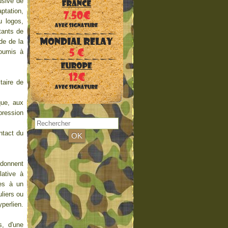
usive de
ptation,
u logos,
tants de
de de la
soumis à
taire de
que, aux
pression
ntact du
e donnent
lative à
les à un
uliers ou
perlien.
s, d'une