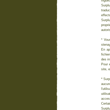
vigueu
Surplu
tradu
effect
Surplu
propr
autori
* Vou
stenay
En app
fichie
des i
Pour e
site, 
* Surp
aucun
l'util
utilis
access
Certai
Surpl