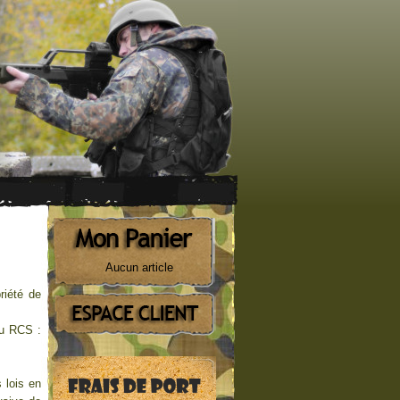
Aucun article
riété de
au RCS :
 lois en