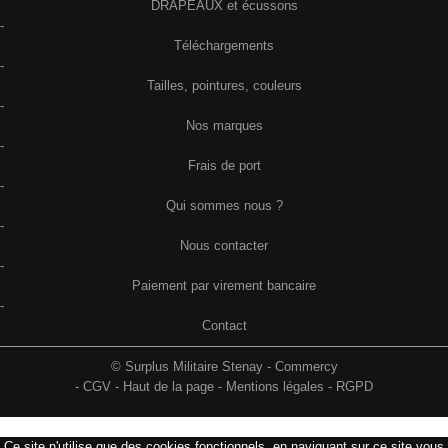
DRAPEAUX et écussons
-
Téléchargements
-
Tailles, pointures, couleurs
-
Nos marques
-
Frais de port
-
Qui sommes nous ?
-
Nous contacter
-
Paiement par virement bancaire
-
Contact
© Surplus Militaire Stenay - Commercy
-
CGV
-
Haut de la page
-
Mentions légales
-
RGPD
Ce site n'utilise que des cookies fonctionnels, en naviguant sur ce site vous