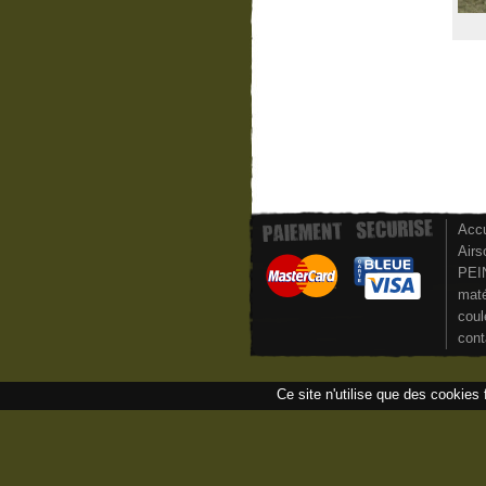
Accu
Airs
PEI
maté
coul
cont
Ce site n'utilise que des cookies 