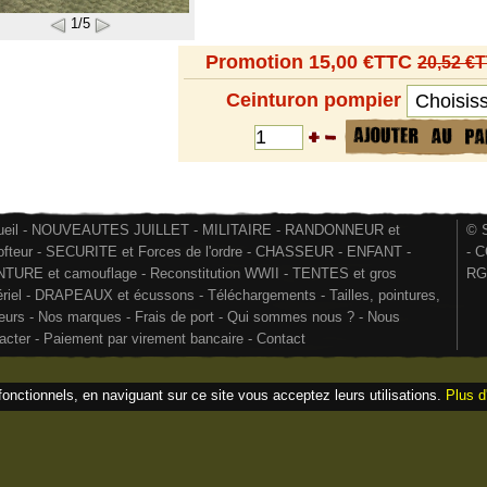
1/5
Promotion 15,00 €TTC
20,52 €
Ceinturon pompier
eil
-
NOUVEAUTES JUILLET
-
MILITAIRE
-
RANDONNEUR et
© S
ofteur
-
SECURITE et Forces de l'ordre
-
CHASSEUR
-
ENFANT
-
-
C
NTURE et camouflage
-
Reconstitution WWII
-
TENTES et gros
RG
riel
-
DRAPEAUX et écussons
-
Téléchargements
-
Tailles, pointures,
eurs
-
Nos marques
-
Frais de port
-
Qui sommes nous ?
-
Nous
acter
-
Paiement par virement bancaire
-
Contact
fonctionnels, en naviguant sur ce site vous acceptez leurs utilisations.
Plus d