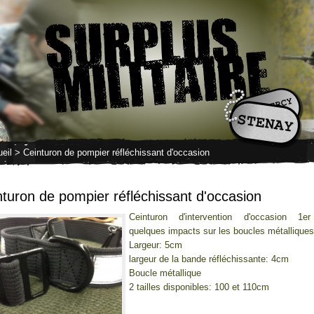
eil
> Ceinturon de pompier réfléchissant d'occasion
nturon de pompier réfléchissant d'occasion
Ceinturon d'intervention d'occasion 1er
quelques impacts sur les boucles métalliques
Largeur: 5cm
largeur de la bande réfléchissante: 4cm
Boucle métallique
2 tailles disponibles: 100 et 110cm