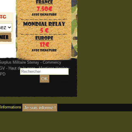
TTC
urplus Militaire Stenay - Commercy
GV
-
Haut de la page
-
Mentions légales
-
PD
'informations