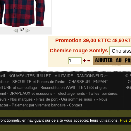
1/3
Promotion 39,00 €TTC
48,60 €
Chemise rouge Somlys
eil
-
NOUVEAUTES JUILLET
-
MILITAIRE
-
RANDONNEUR et
© S
ofteur
-
SECURITE et Forces de l'ordre
-
CHASSEUR
-
ENFANT
-
-
C
NTURE et camouflage
-
Reconstitution WWII
-
TENTES et gros
RG
riel
-
DRAPEAUX et écussons
-
Téléchargements
-
Tailles, pointures,
eurs
-
Nos marques
-
Frais de port
-
Qui sommes nous ?
-
Nous
acter
-
Paiement par virement bancaire
-
Contact
fonctionnels, en naviguant sur ce site vous acceptez leurs utilisations.
Plus d