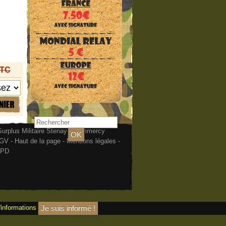
TTC
urplus Militaire Stenay - Commercy
GV
-
Haut de la page
-
Mentions légales
-
PD
'informations