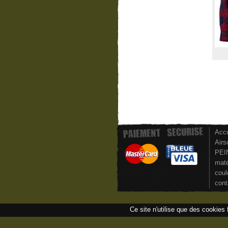
Accu
Airs
PEI
maté
coul
cont
Ce site n'utilise que des cookies 