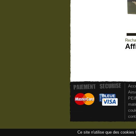
Rechar
Aff
Accu
Airs
PEI
maté
coul
cont
Ce site n'utilise que des cookies 