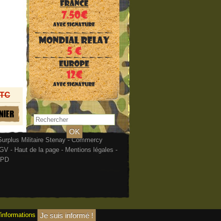
TTC
urplus Militaire Stenay - Commercy
GV
-
Haut de la page
-
Mentions légales
-
PD
'informations