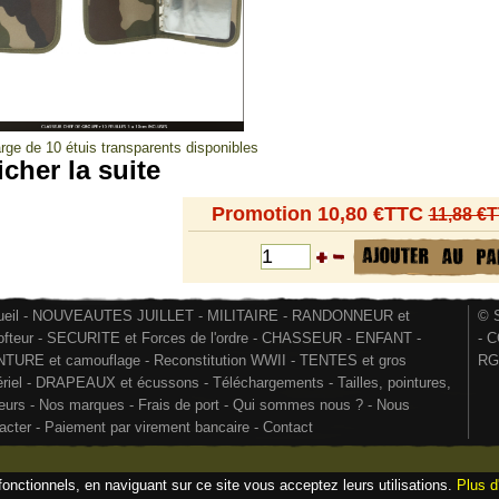
ge de 10 étuis transparents disponibles
icher la suite
Promotion 10,80 €TTC
11,88 €
eil
-
NOUVEAUTES JUILLET
-
MILITAIRE
-
RANDONNEUR et
© S
ofteur
-
SECURITE et Forces de l'ordre
-
CHASSEUR
-
ENFANT
-
-
C
NTURE et camouflage
-
Reconstitution WWII
-
TENTES et gros
RG
riel
-
DRAPEAUX et écussons
-
Téléchargements
-
Tailles, pointures,
eurs
-
Nos marques
-
Frais de port
-
Qui sommes nous ?
-
Nous
acter
-
Paiement par virement bancaire
-
Contact
fonctionnels, en naviguant sur ce site vous acceptez leurs utilisations.
Plus d