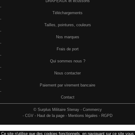
DRAPEAUX et écussons
-
Téléchargements
-
Tailles, pointures, couleurs
-
Nos marques
-
Frais de port
-
Qui sommes nous ?
-
Nous contacter
-
Paiement par virement bancaire
-
Contact
© Surplus Militaire Stenay - Commercy
-
CGV
-
Haut de la page
-
Mentions légales
-
RGPD
Ce site n'utilise que des cookies fonctionnels, en naviguant sur ce site vous