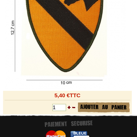
5,40 €TTC