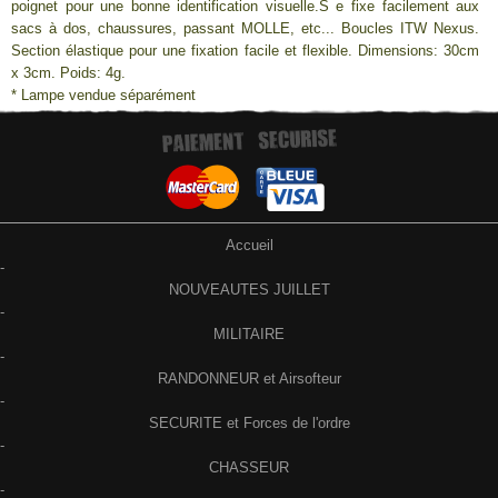
poignet pour une bonne identification visuelle.S e fixe facilement aux
sacs à dos, chaussures, passant MOLLE, etc... Boucles ITW Nexus.
Section élastique pour une fixation facile et flexible. Dimensions: 30cm
x 3cm. Poids: 4g.
* Lampe vendue séparément
Accueil
-
NOUVEAUTES JUILLET
-
MILITAIRE
-
RANDONNEUR et Airsofteur
-
SECURITE et Forces de l'ordre
-
CHASSEUR
-