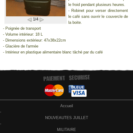
le froid pendant plusieurs heures.
- Robinet pour verser directement
le café sans ouvrir le couvercle de
1/4
la boite.
- Poignée de transport
- Volume intérieur: 18 L
- Dimensions extérieur: 47x38x22cm
- Glacière de l'armée
- Intérieur en plastique alimentaire blanc tâché par du café
Accueil
-
NOUVEAUTES JUILLET
-
MILITAIRE