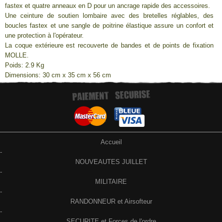
fastex et quatre anneaux en D pour un ancrage rapide des accessoires.
Une ceinture de soutien lombaire avec des bretelles réglables, des
boucles fastex et une sangle de poitrine élastique assure un confort et
une protection à l'opérateur.
La coque extérieure est recouverte de bandes et de points de fixation
MOLLE.
Poids: 2.9 Kg
Dimensions: 30 cm x 35 cm x 56 cm
Accueil
-
NOUVEAUTES JUILLET
-
MILITAIRE
-
RANDONNEUR et Airsofteur
-
SECURITE et Forces de l'ordre