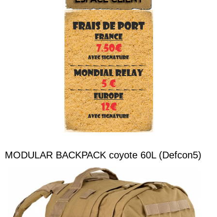
MODULAR BACKPACK coyote 60L (Defcon5)