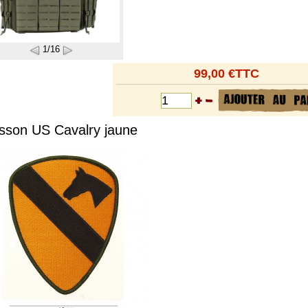
1/16
99,00 €TTC
sson US Cavalry jaune