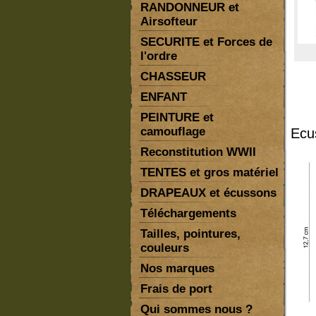
RANDONNEUR et
Airsofteur
SECURITE et Forces de
l'ordre
CHASSEUR
ENFANT
PEINTURE et
camouflage
Ecu
Reconstitution WWII
TENTES et gros matériel
DRAPEAUX et écussons
Téléchargements
Tailles, pointures,
couleurs
Nos marques
Frais de port
Qui sommes nous ?