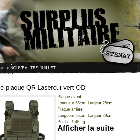
eil
> NOUVEAUTES JUILLET
te-plaque QR Lasercut vert OD
Plaque avant:
Longueur 35cm, Largeur 28cm
Plaque arrière:
Longueur 36cm, Largeur 29cm
Poids : 1.45 kg
Afficher la suite