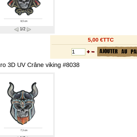
1/2
5,00 €TTC
cro 3D UV Crâne viking #8038