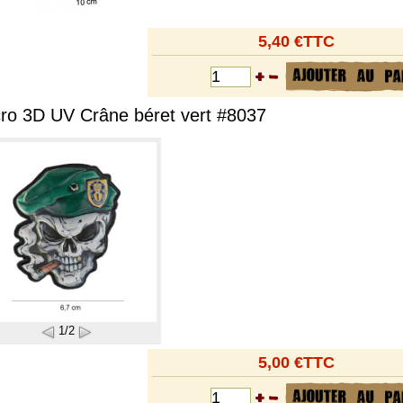
5,40 €TTC
cro 3D UV Crâne béret vert #8037
1/2
5,00 €TTC