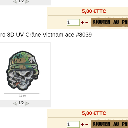
1/2
5,00 €TTC
cro 3D UV Crâne Vietnam ace #8039
1/2
5,00 €TTC