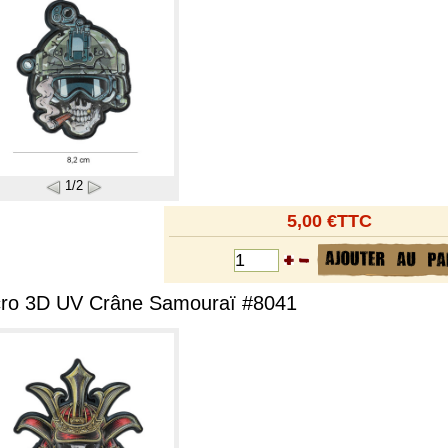
1/2
5,00 €TTC
cro 3D UV Crâne Samouraï #8041