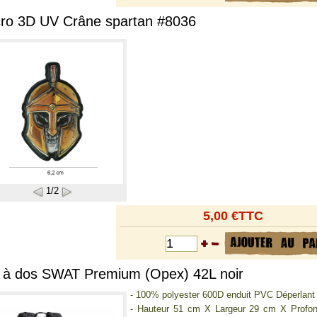
cro 3D UV Crâne spartan #8036
1/2
5,00 €TTC
 à dos SWAT Premium (Opex) 42L noir
- 100% polyester 600D enduit PVC Déperlant
- Hauteur 51 cm X Largeur 29 cm X Profon