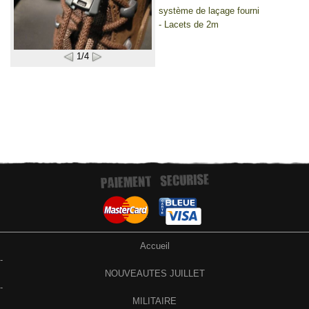
système de laçage fourni
- Lacets de 2m
1/4
Accueil
-
NOUVEAUTES JUILLET
-
MILITAIRE