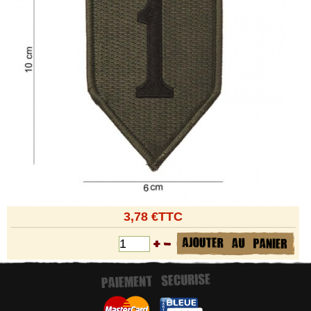
3,78 €TTC