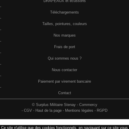
DRAPEAUX et écussons
-
Téléchargements
-
Tailles, pointures, couleurs
-
Nos marques
-
Frais de port
-
Qui sommes nous ?
-
Nous contacter
-
Paiement par virement bancaire
-
Contact
© Surplus Militaire Stenay - Commercy
-
CGV
-
Haut de la page
-
Mentions légales
-
RGPD
Ce site n'utilise que des cookies fonctionnels, en naviguant sur ce site vous