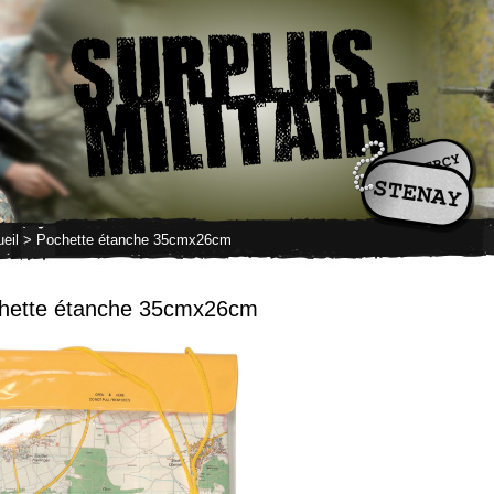
eil
> Pochette étanche 35cmx26cm
hette étanche 35cmx26cm