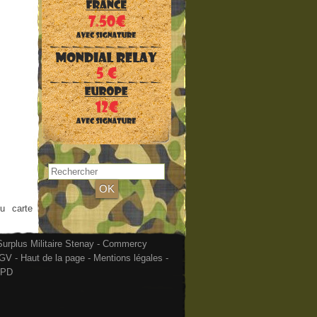
ou carte
urplus Militaire Stenay - Commercy
GV
-
Haut de la page
-
Mentions légales
-
PD