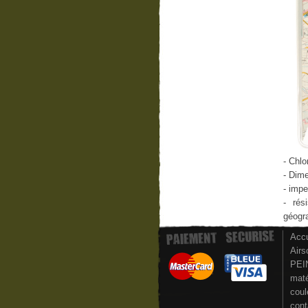
- Chlo
- Dim
- impe
- rés
géogr
Accu
Airs
PEI
maté
coul
cont