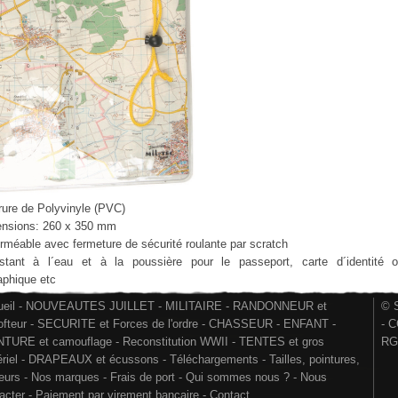
rure de Polyvinyle (PVC)
ensions: 260 x 350 mm
rméable avec fermeture de sécurité roulante par scratch
istant à l´eau et à la poussière pour le passeport, carte d´identité 
aphique etc
eil
-
NOUVEAUTES JUILLET
-
MILITAIRE
-
RANDONNEUR et
© S
ofteur
-
SECURITE et Forces de l'ordre
-
CHASSEUR
-
ENFANT
-
-
C
NTURE et camouflage
-
Reconstitution WWII
-
TENTES et gros
RG
riel
-
DRAPEAUX et écussons
-
Téléchargements
-
Tailles, pointures,
eurs
-
Nos marques
-
Frais de port
-
Qui sommes nous ?
-
Nous
acter
-
Paiement par virement bancaire
-
Contact