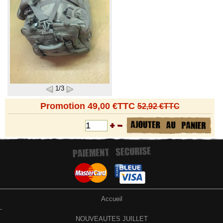
1/3
Promotion 49,00 €TTC
52,92 €TTC
Accueil
-
NOUVEAUTES JUILLET