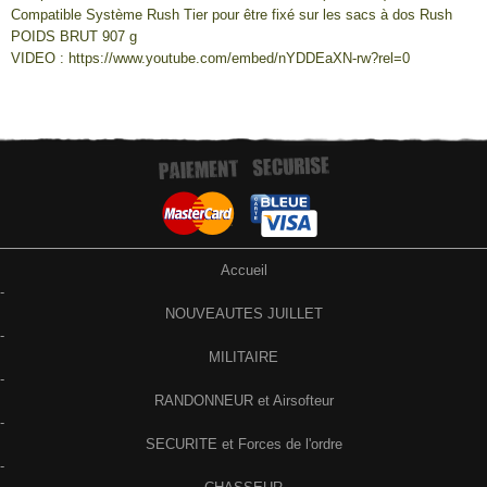
Compatible Système Rush Tier pour être fixé sur les sacs à dos Rush
POIDS BRUT 907 g
VIDEO : https://www.youtube.com/embed/nYDDEaXN-rw?rel=0
Accueil
-
NOUVEAUTES JUILLET
-
MILITAIRE
-
RANDONNEUR et Airsofteur
-
SECURITE et Forces de l'ordre
-