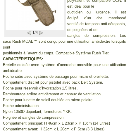
polyvalent et compatible CCW, il
est idéal pour le
quotidien ou l'urgence. Il est
équipé d'un dos matelassé
ventilé,de tampons anti-dérapants,
de poignées et de
1/4
sangles de compression. Les
sacs Rush MOAB™ sont conçu pour une utilisation ambidextre lorsqu'ils
sont
positionnés à l'avant du corps. Compatible Système Rush Tier.
CARACTÉRISTIQUES:
Bretelle croisée avec système d’accroche amovible pour une utilisation
ambidextre.
Poche radio avec système de passage pour micro et oreillette.
Compartiment discret pour pistolet avec back Belt System.
Poche pour réservoir d’hydratation 1,5 litres.
Rembourrage arrière antidérapant et canaux de ventilation.
Poche pour lunette de soleil doublée en micro polaire
Poche administration
Nylon 1050D déperlant, fermetures YKK.
Poignée et sangles de compression.
Compartiment principal: H 46cm x L 23cm x P 13cm (14 Litres)
Compartiment avant: H 32cm x L 20cm x P 5cm (3.3 Litres)