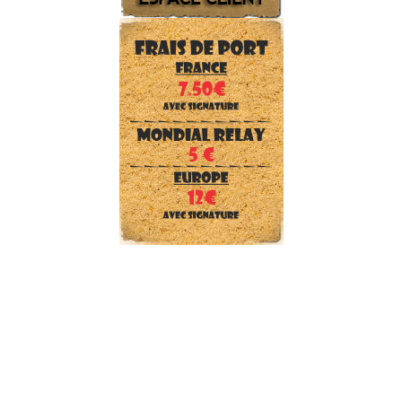
SECURITE et Forces de l'ordre
CHASSEUR
ENFANT
PEINTURE et camouflage
Reconstitution WWII
TENTES et gros matériel
DRAPEAUX et écussons
Téléchargements
Tailles, pointures, couleurs
Nos marques
Frais de port
Qui sommes nous ?
Nous contacter