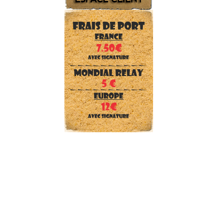
SECURITE et Forces de l'ordre
CHASSEUR
ENFANT
PEINTURE et camouflage
Reconstitution WWII
TENTES et gros matériel
DRAPEAUX et écussons
Téléchargements
Tailles, pointures, couleurs
Nos marques
Frais de port
Qui sommes nous ?
Nous contacter