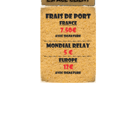
SECURITE et Forces de l'ordre
CHASSEUR
ENFANT
PEINTURE et camouflage
Reconstitution WWII
TENTES et gros matériel
DRAPEAUX et écussons
Téléchargements
Tailles, pointures, couleurs
Nos marques
Frais de port
Qui sommes nous ?
Nous contacter