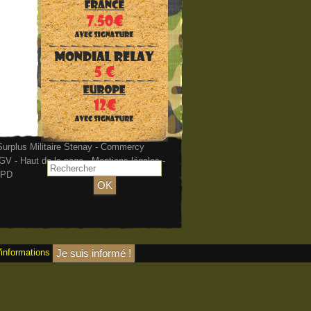
urplus Militaire Stenay - Commercy
GV
-
Haut de la page
-
Mentions légales
-
PD
'informations