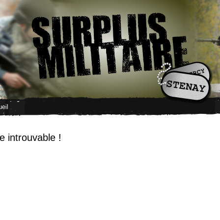
eil
 introuvable !