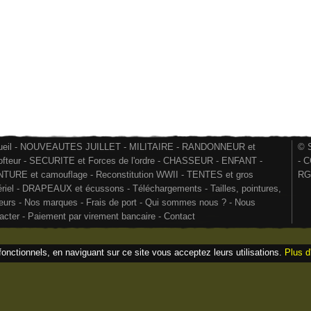
eil
-
NOUVEAUTES JUILLET
-
MILITAIRE
-
RANDONNEUR et
© S
ofteur
-
SECURITE et Forces de l'ordre
-
CHASSEUR
-
ENFANT
-
-
C
NTURE et camouflage
-
Reconstitution WWII
-
TENTES et gros
RG
riel
-
DRAPEAUX et écussons
-
Téléchargements
-
Tailles, pointures,
eurs
-
Nos marques
-
Frais de port
-
Qui sommes nous ?
-
Nous
acter
-
Paiement par virement bancaire
-
Contact
fonctionnels, en naviguant sur ce site vous acceptez leurs utilisations.
Plus d