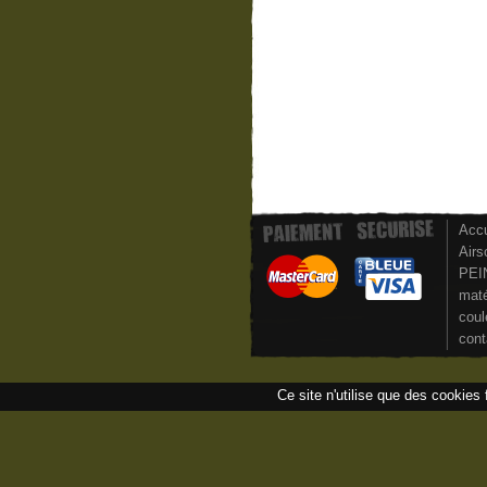
Accu
Airs
PEI
maté
coul
cont
Ce site n'utilise que des cookies 