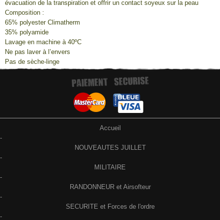
évacuation de la transpiration et offrir un contact soyeux sur la peau
Composition :
65% polyester Climatherm
35% polyamide
Lavage en machine à 40ºC
Ne pas laver à l’envers
Pas de sèche-linge
Accueil
-
NOUVEAUTES JUILLET
-
MILITAIRE
-
RANDONNEUR et Airsofteur
-
SECURITE et Forces de l'ordre
-