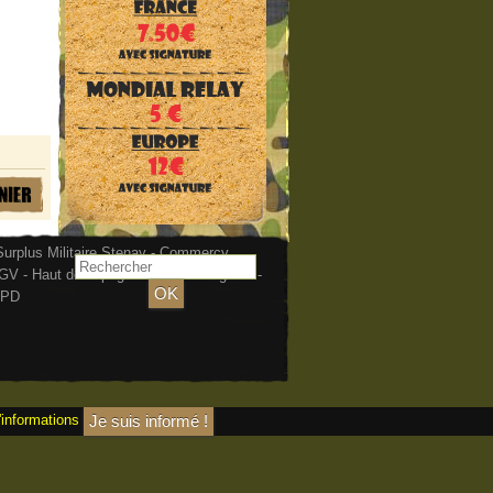
urplus Militaire Stenay - Commercy
GV
-
Haut de la page
-
Mentions légales
-
PD
'informations