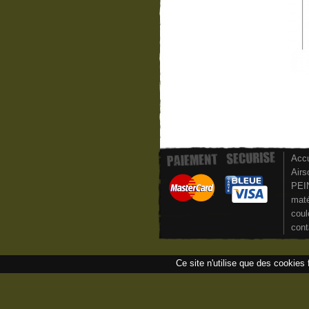
Accu
Airs
PEI
maté
coul
cont
Ce site n'utilise que des cookies 