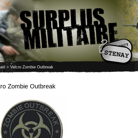
eil
> Velcro Zombie Outbreak
cro Zombie Outbreak