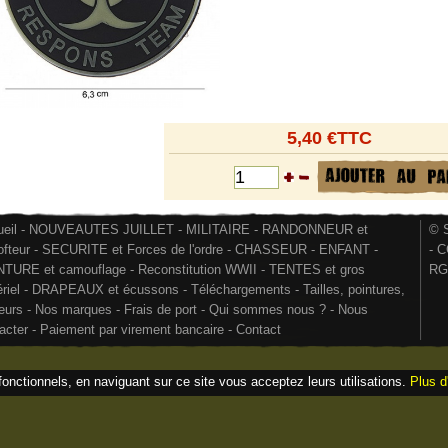
5,40 €TTC
eil
-
NOUVEAUTES JUILLET
-
MILITAIRE
-
RANDONNEUR et
© S
ofteur
-
SECURITE et Forces de l'ordre
-
CHASSEUR
-
ENFANT
-
-
C
NTURE et camouflage
-
Reconstitution WWII
-
TENTES et gros
RG
riel
-
DRAPEAUX et écussons
-
Téléchargements
-
Tailles, pointures,
eurs
-
Nos marques
-
Frais de port
-
Qui sommes nous ?
-
Nous
acter
-
Paiement par virement bancaire
-
Contact
fonctionnels, en naviguant sur ce site vous acceptez leurs utilisations.
Plus d