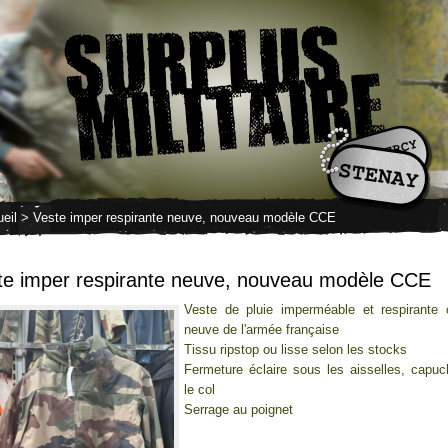
eil
> Veste imper respirante neuve, nouveau modèle CCE
te imper respirante neuve, nouveau modèle CCE
Veste de pluie imperméable et respirante o
neuve de l'armée française
Tissu ripstop ou lisse selon les stocks
Fermeture éclaire sous les aisselles, capu
le col
Serrage au poignet