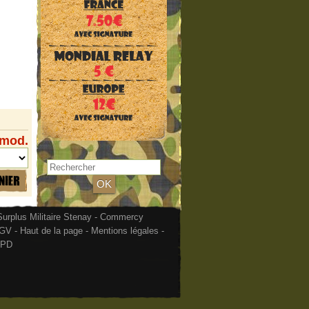
 mod.
urplus Militaire Stenay - Commercy
GV
-
Haut de la page
-
Mentions légales
-
PD