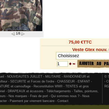
1/8
75,00 €TTC
Veste Gtex nouv.
eil
-
NOUVEAUTES JUILLET
-
MILITAIRE
-
RANDONNEUR et
© S
ofteur
-
SECURITE et Forces de l'ordre
-
CHASSEUR
-
ENFANT
-
-
C
NTURE et camouflage
-
Reconstitution WWII
-
TENTES et gros
RG
riel
-
DRAPEAUX et écussons
-
Téléchargements
-
Tailles, pointures,
eurs
-
Nos marques
-
Frais de port
-
Qui sommes nous ?
-
Nous
acter
-
Paiement par virement bancaire
-
Contact