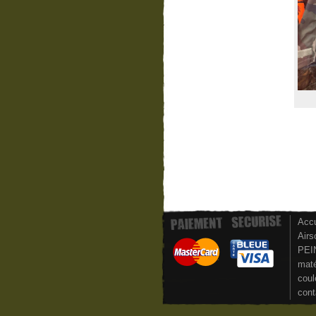
Accu
Airs
PEI
maté
coul
cont