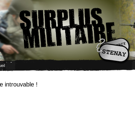
eil
 introuvable !