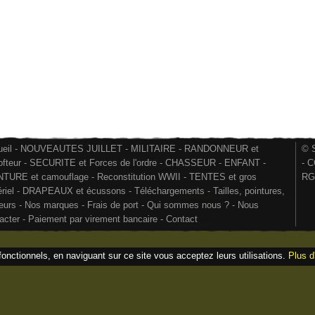
eil
-
NOUVEAUTES JUILLET
-
MILITAIRE
-
RANDONNEUR et
© S
ofteur
-
SECURITE et Forces de l'ordre
-
CHASSEUR
-
ENFANT
-
-
C
NTURE et camouflage
-
Reconstitution WWII
-
TENTES et gros
RG
riel
-
DRAPEAUX et écussons
-
Téléchargements
-
Tailles, pointures,
eurs
-
Nos marques
-
Frais de port
-
Qui sommes nous ?
-
Nous
acter
-
Paiement par virement bancaire
-
Contact
fonctionnels, en naviguant sur ce site vous acceptez leurs utilisations.
Plus d