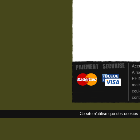
Accu
Airs
PEI
maté
coul
cont
Ce site n'utilise que des cookies 