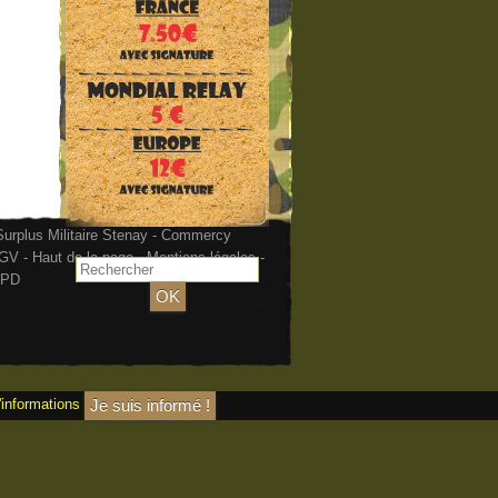
urplus Militaire Stenay - Commercy
GV
-
Haut de la page
-
Mentions légales
-
PD
'informations