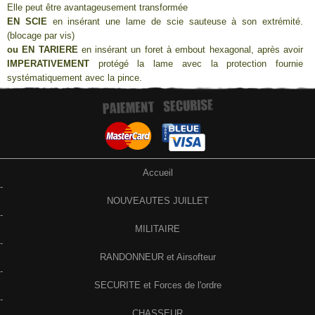
Elle peut être avantageusement transformée
EN SCIE
en insérant une lame de scie sauteuse à son extrémité.
(blocage par vis)
ou EN TARIERE
en insérant un foret à embout hexagonal, après avoir
IMPERATIVEMENT
protégé la lame avec la protection fournie
systématiquement avec la pince.
Accueil
-
NOUVEAUTES JUILLET
-
MILITAIRE
-
RANDONNEUR et Airsofteur
-
SECURITE et Forces de l'ordre
-
CHASSEUR