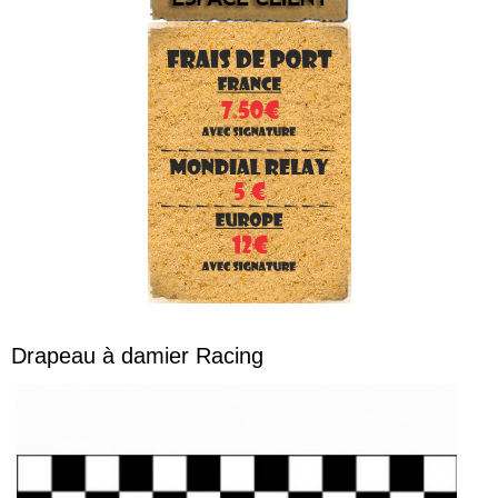
SECURITE et Forces de l'ordre
CHASSEUR
ENFANT
PEINTURE et camouflage
Reconstitution WWII
TENTES et gros matériel
DRAPEAUX et écussons
Drapeaux de pays
Autres drapeaux
Drapeau à damier Racing
Ecussons US
Velcro
Insignes en métal
Téléchargements