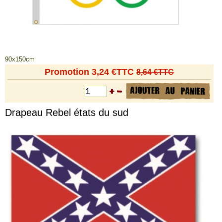
90x150cm
Promotion 3,24 €TTC
8,64 €TTC
Drapeau Rebel états du sud