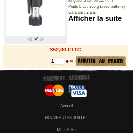
longueur a lampe 12,7 cm
Poids brut : 265 g (avec batterie)
Garantie : 2 ans
Afficher la suite
1/6
352,00 €TTC
Accueil
-
NOUVEAUTES JUILLET
-
MILITAIRE