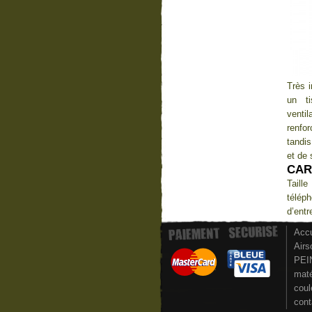
Très 
un ti
venti
renfor
tandis
et de 
CAR
Taill
télép
d’ent
Accu
Airs
PEI
maté
coul
cont