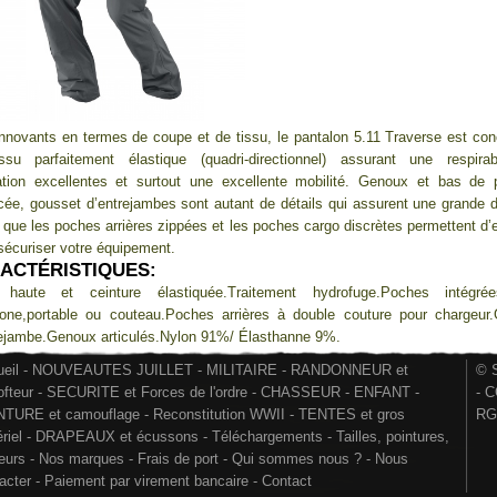
innovants en termes de coupe et de tissu, le pantalon 5.11 Traverse est co
ssu parfaitement élastique (quadri-directionnel) assurant une respirabi
lation excellentes et surtout une excellente mobilité. Genoux et bas de 
cée, gousset d’entrejambes sont autant de détails qui assurent une grande du
 que les poches arrières zippées et les poches cargo discrètes permettent d’
sécuriser votre équipement.
ACTÉRISTIQUES:
e haute et ceinture élastiquée.Traitement hydrofuge.Poches intégré
hone,portable ou couteau.Poches arrières à double couture pour chargeur
rejambe.Genoux articulés.Nylon 91%/ Élasthanne 9%.
eil
-
NOUVEAUTES JUILLET
-
MILITAIRE
-
RANDONNEUR et
© S
ofteur
-
SECURITE et Forces de l'ordre
-
CHASSEUR
-
ENFANT
-
-
C
NTURE et camouflage
-
Reconstitution WWII
-
TENTES et gros
RG
riel
-
DRAPEAUX et écussons
-
Téléchargements
-
Tailles, pointures,
eurs
-
Nos marques
-
Frais de port
-
Qui sommes nous ?
-
Nous
acter
-
Paiement par virement bancaire
-
Contact