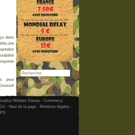
nçu dans
lité,une
pantalon
rabilité
emporter
es pour
.Gousset
urplus Militaire Stenay - Commercy
GV
-
Haut de la page
-
Mentions légales
-
PD