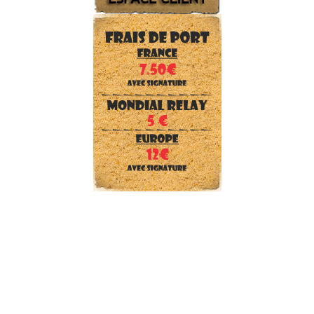
SECURITE et Forces de l'ordre
CHASSEUR
ENFANT
PEINTURE et camouflage
Reconstitution WWII
TENTES et gros matériel
DRAPEAUX et écussons
Téléchargements
Tailles, pointures, couleurs
Nos marques
Frais de port
Qui sommes nous ?
Nous contacter